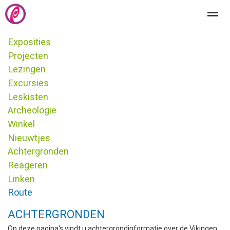
Exposities
Welkom
Het centrum
Educatie
Kindersite
Projecten
Lezingen
Excursies
Home
Zoeken
Nieuws
Pagina's
Be
Leskisten
Archeologie
Winkel
Nieuwtjes
Achtergronden
Reageren
Linken
Route
ACHTERGRONDEN
Op deze pagina's vindt u achtergrondinformatie over de Vikingen