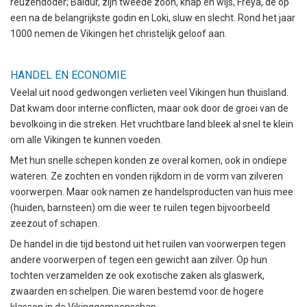
reuzendoder; Baldur, zijn tweede zoon, knap en wijs, Freya, de op
een na de belangrijkste godin en Loki, sluw en slecht. Rond het jaar
1000 nemen de Vikingen het christelijk geloof aan.
HANDEL EN ECONOMIE
Veelal uit nood gedwongen verlieten veel Vikingen hun thuisland.
Dat kwam door interne conflicten, maar ook door de groei van de
bevolkoing in die streken. Het vruchtbare land bleek al snel te klein
om alle Vikingen te kunnen voeden.
Met hun snelle schepen konden ze overal komen, ook in ondiepe
wateren. Ze zochten en vonden rijkdom in de vorm van zilveren
voorwerpen. Maar ook namen ze handelsproducten van huis mee
(huiden, barnsteen) om die weer te ruilen tegen bijvoorbeeld
zeezout of schapen.
De handel in die tijd bestond uit het ruilen van voorwerpen tegen
andere voorwerpen of tegen een gewicht aan zilver. Op hun
tochten verzamelden ze ook exotische zaken als glaswerk,
zwaarden en schelpen. Die waren bestemd voor de hogere
klassen in de Vikinggemeenschap.