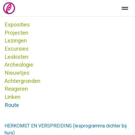
Exposities
Welkom
Het centrum
Educatie
Kindersite
Projecten
Lezingen
Excursies
Home
Zoeken
Nieuws
Pagina's
Be
Leskisten
Archeologie
Nieuwtjes
Achtergronden
Reageren
Linken
Route
HERKOMST EN VERSPREIDING (lesprogramma dichter bij
huis)