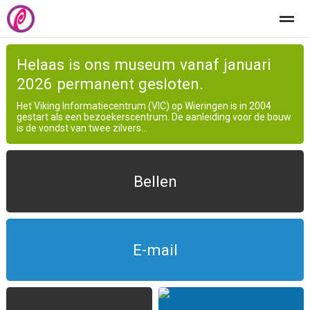
Welkom
Het centrum
Educatie
Kindersite
Helaas is ons museum vanaf januari
2026 permanent gesloten.
Het Viking Informatiecentrum (VIC) op Wieringen is in 2004
Home
Zoeken
Nieuws
Pagina's
Be
gestart als een bezoekerscentrum. De aanleiding voor de bouw
is de vondst van twee zilvers...
Bellen
E-mail