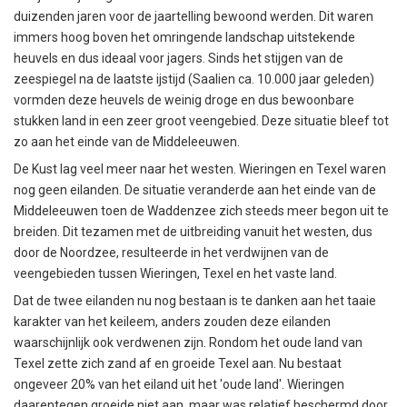
duizenden jaren voor de jaartelling bewoond werden. Dit waren
immers hoog boven het omringende landschap uitstekende
heuvels en dus ideaal voor jagers. Sinds het stijgen van de
zeespiegel na de laatste ijstijd (Saalien ca. 10.000 jaar geleden)
vormden deze heuvels de weinig droge en dus bewoonbare
stukken land in een zeer groot veengebied. Deze situatie bleef tot
zo aan het einde van de Middeleeuwen.
De Kust lag veel meer naar het westen. Wieringen en Texel waren
nog geen eilanden. De situatie veranderde aan het einde van de
Middeleeuwen toen de Waddenzee zich steeds meer begon uit te
breiden. Dit tezamen met de uitbreiding vanuit het westen, dus
door de Noordzee, resulteerde in het verdwijnen van de
veengebieden tussen Wieringen, Texel en het vaste land.
Dat de twee eilanden nu nog bestaan is te danken aan het taaie
karakter van het keileem, anders zouden deze eilanden
waarschijnlijk ook verdwenen zijn. Rondom het oude land van
Texel zette zich zand af en groeide Texel aan. Nu bestaat
ongeveer 20% van het eiland uit het 'oude land'. Wieringen
daarentegen groeide niet aan, maar was relatief beschermd door