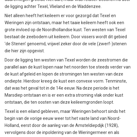
de ligging achter Texel, Vlieland en de Waddenzee.
Niet alleen heeft het keileem er voor gezorgd dat Texel en
Wieringen zijn ontstaan, maar het taaie keileem heeft ook een
grote invloed op de Noordhollandse kust. Ten westen van Texel
bestaat de zeebodem uit keileem. Door vissers wordt dit gebied
'de Stenen' genoemd, vrijwel zeker door de vele (zwerf-)stenen
die hier zijn opgevist.
Door de ligging ten westen van Texel worden de zeestromen die
parallel aan de kust lopen naar het noorden toe steeds verder van
de kust afgeleid en lopen de stromingen ten westen van deze
ondiepte. Hierdoor kreeg de kust een convexe vorm. Tenminste,
dat was het geval tot in de 14e eeuw. Na deze periode is het
Marsdiep ontstaan en is er een extra stroming vlak onder kust
ontstaan, die ten oosten van deze keileemgronden loopt.
Texel is een eiland gebleven, maar Wieringen behoort sinds het
begin van de vorige eeuw weer tot het vaste land van Noord-
Holland, eerst door de aanleg van de Amsteldiepdijk (1928),
vervolgens door de inpoldering van de Wieringermeer en als