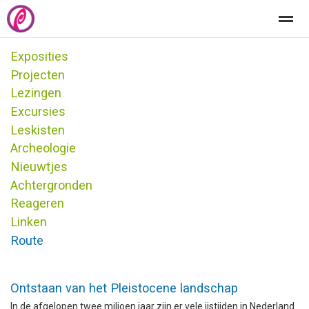
Exposities
Welkom
Het centrum
Educatie
Kindersite
Projecten
Lezingen
Excursies
Home
Zoeken
Nieuws
Pagina's
Be
Leskisten
Archeologie
Nieuwtjes
Achtergronden
Reageren
Linken
Route
Ontstaan van het Pleistocene landschap
In de afgelopen twee miljoen jaar zijn er vele ijstijden in Nederland